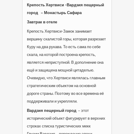
Крепость Хертвиси -Вардзия пещерный
город – Монастырь Сафара
Завтрак в отеле
Крепость Хертвиси-Замок занимает
вершину скалистой горы, которая разрезает
Куру на два рукава. То есть сама по себе
скала, на которой построена крепость,
является неприступной. В дополнение она
ещё и защищена мощной цитаделью.
Очевидно, что Хертвиси являлась главным
стратегическим объектом на основной
дороге страны. Поэтому во все времена её
поддерживали и укрепляли.
Вардзия пещерный город
– этот
исторический объект фигурирует в верхних
строках списка туристических мекк
Грузии.Вардзия – порождение эпохи