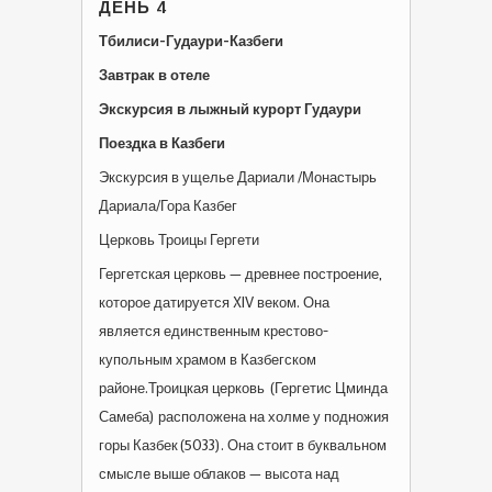
ДЕНЬ 4
Тбилиси-Гудаури-Казбеги
Завтрак в отеле
Экскурсия в лыжный курорт Гудаури
Поездка в Казбеги
Экскурсия в ущелье Дариали /Монастырь
Дариала/Гора Казбег
Церковь Троицы Гергети
Гергетская церковь — древнее построение,
которое датируется XIV веком. Она
является единственным крестово-
купольным храмом в Казбегском
районе.Троицкая церковь (Гергетис Цминда
Самеба) расположена на холме у подножия
горы Казбек(5033). Она стоит в буквальном
смысле выше облаков — высота над