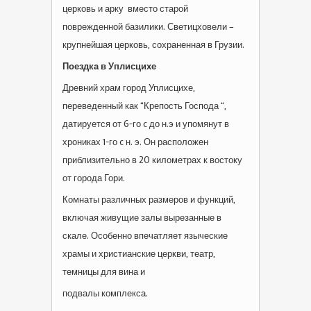
церковь и арку вместо старой
поврежденной базилики. Светицховели –
крупнейшая церковь, сохраненная в Грузии.
Поездка в Уплисцихе
Древний храм город Уплисцихе,
переведенный как “Крепость Господа “,
датируется от 6-го c до н.э и упомянут в
хрониках 1-го c н. э. Он расположен
приблизительно в 20 километрах к востоку
от города Гори.
Комнаты различных размеров и функций,
включая живущие залы вырезанные в
скале. Особенно впечатляет языческие
храмы и христианские церкви, театр,
темницы для вина и
подвалы комплекса.