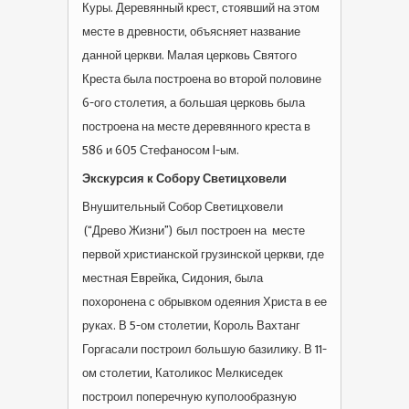
Куры. Деревянный крест, стоявший на этом
месте в древности, объясняет название
данной церкви. Малая церковь Святого
Креста была построена во второй половине
6-ого столетия, а большая церковь была
построена на месте деревянного креста в
586 и 605 Стефаносом I-ым.
Экскурсия к Собору Светицховели
Внушительный Собор Светицховели
(“Древо Жизни”) был построен на месте
первой христианской грузинской церкви, где
местная Еврейка, Сидония, была
похоронена с обрывком одеяния Христа в ее
руках. В 5-ом столетии, Король Вахтанг
Горгасали построил большую базилику. В 11-
ом столетии, Католикос Мелкиседек
построил поперечную куполообразную