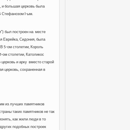
, и большая церковь была
5 Стефанозом I-ым.
”) был построен на месте
ая Еврейка, Сидония, была
 В 5-ом столетии, Король
1-ом столетии, Католикос
церковь и арку вместо старой
я церковь, сохраненная в
им из лучших памятников
страны таких памятников не так
онять, как жили люди в то
 других подобных построек