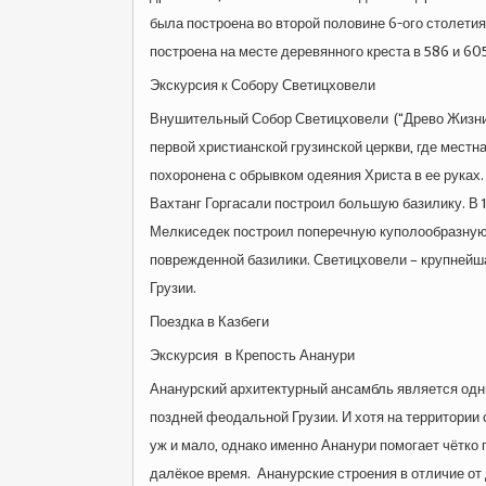
была построена во второй половине 6-ого столетия
построена на месте деревянного креста в 586 и 60
Экскурсия к Собору Светицховели
Внушительный Собор Светицховели (“Древо Жизни
первой христианской грузинской церкви, где местн
похоронена с обрывком одеяния Христа в ее руках.
Вахтанг Горгасали построил большую базилику. В 1
Мелкиседек построил поперечную куполообразную 
поврежденной базилики. Светицховели – крупнейша
Грузии.
Поездка в Казбеги
Экскурсия в Крепость Ананури
Ананурский архитектурный ансамбль является одн
поздней феодальной Грузии. И хотя на территории 
уж и мало, однако именно Ананури помогает чётко п
далёкое время. Ананурские строения в отличие от