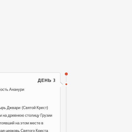
ДЕНЬ 3
пость Ананури
ырь Джвари (Святой Крест)
м на древнюю столицу Грузии
стоявший на этом месте в
лая церковь Святого Креста