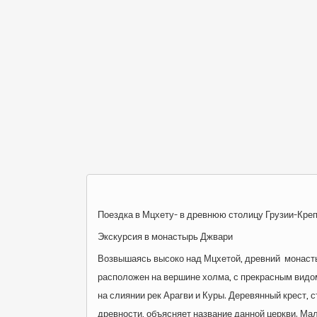
Поездка в Мцхету- в древнюю столицу Грузии-Кре
Экскурсия в монастырь Джвари
Возвышаясь высоко над Мцхетой, древний монаст
расположен на вершине холма, с прекрасным видо
на слиянии рек Арагви и Куры. Деревянный крест, 
древности, объясняет название данной церкви. Ма