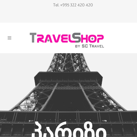
Tel. +995 322 420 420
ᲞᲐᲠᲘᲖᲘ