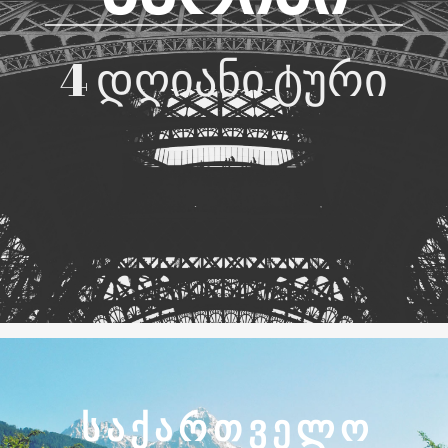
4 დღიანი ტური
Ს Ა Ქ Ა Რ Თ Ვ Ე Ლ Ო