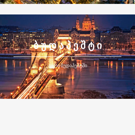
Ბ Უ Დ Ა Პ Ე Შ Ტ Ი
ტური ბუდაპეშტში