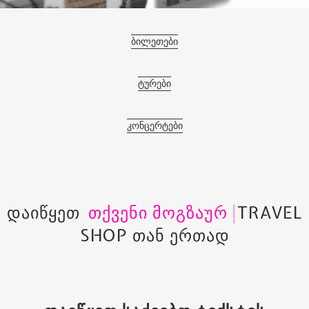
ბილეთები
ტურები
კონცერტები
ᲓᲐᲘᲬᲧᲔᲗ
|
TRAVEL SHOP ᲗᲐᲜ
ᲔᲠᲗᲐᲓ